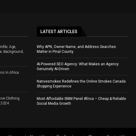
LATEST ARTICLES
file, Age,
Why APN, Owner Name, and Address Searches
e, Background,
Matter in Pinal County
AI-Powered SEO Agency: What Makes an Agency
Genuinely AI-Driven
ns In Africa
Nativesmokes Redefines the Online Smokes Canada
Shopping Experience
ive Clothing
Most Affordable SMM Panel Africa – Cheap & Reliable
d 2024
Social Media Growth