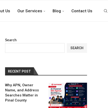
ut Us
Our Services
Blog
Contact Us
Search
SEARCH
RECENT POST
Why APN, Owner
Name, and Address
Searches Matter in
Pinal County