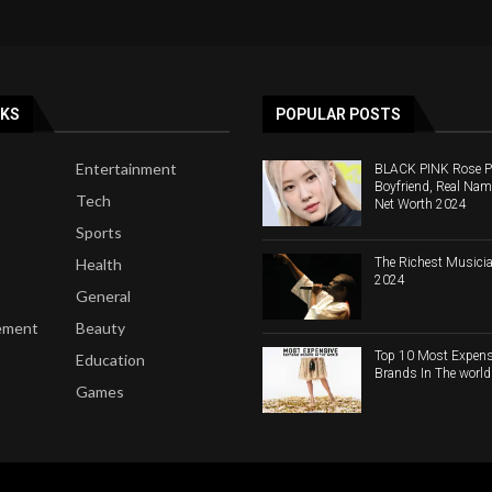
NKS
POPULAR POSTS
Entertainment
BLACK PINK Rose Pro
Boyfriend, Real Nam
Tech
Net Worth 2024
Sports
The Richest Musicia
Health
2024
General
ement
Beauty
Top 10 Most Expens
Education
Brands In The worl
Games